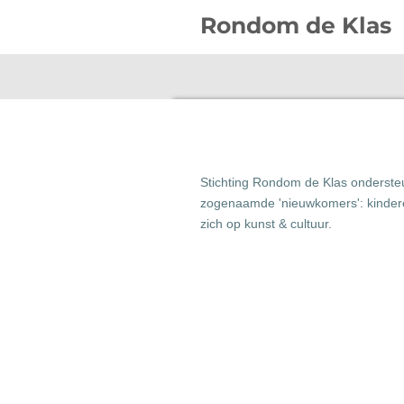
Ga
Rondom de Klas
direct
naar
de
hoofdinhoud
Stichting Rondom de Klas ondersteu
zogenaamde 'nieuwkomers': kinderen
zich op kunst & cultuur.