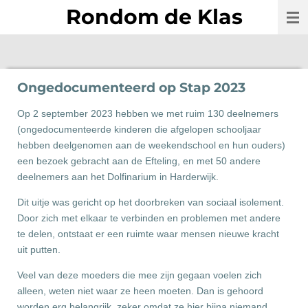
Rondom de Klas
Ga
direct
naar
de
hoofdinhoud
Ongedocumenteerd op Stap 2023
Op 2 september 2023 hebben we met ruim 130 deelnemers
(ongedocumenteerde kinderen die afgelopen schooljaar
hebben deelgenomen aan de weekendschool en hun ouders)
een bezoek gebracht aan de Efteling, en met 50 andere
deelnemers aan het Dolfinarium in Harderwijk.
Dit uitje was gericht op het doorbreken van sociaal isolement.
Door zich met elkaar te verbinden en problemen met andere
te delen, ontstaat er een ruimte waar mensen nieuwe kracht
uit putten.
Veel van deze moeders die mee zijn gegaan voelen zich
alleen, weten niet waar ze heen moeten. Dan is gehoord
worden erg belangrijk, zeker omdat ze hier bijna niemand