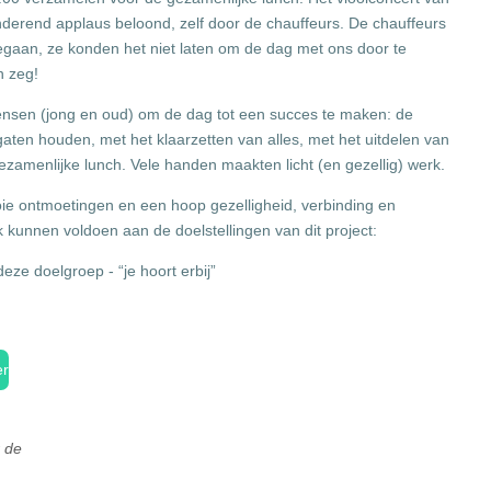
derend applaus beloond, zelf door de chauffeurs. De chauffeurs
gegaan, ze konden het niet laten om de dag met ons door te
n zeg!
ensen (jong en oud) om de dag tot een succes te maken: de
gaten houden, met het klaarzetten van alles, met het uitdelen van
zamenlijke lunch. Vele handen maakten licht (en gezellig) werk.
ie ontmoetingen en een hoop gezelligheid, verbinding en
kunnen voldoen aan de doelstellingen van dit project:
ze doelgroep - “je hoort erbij”
er
r de