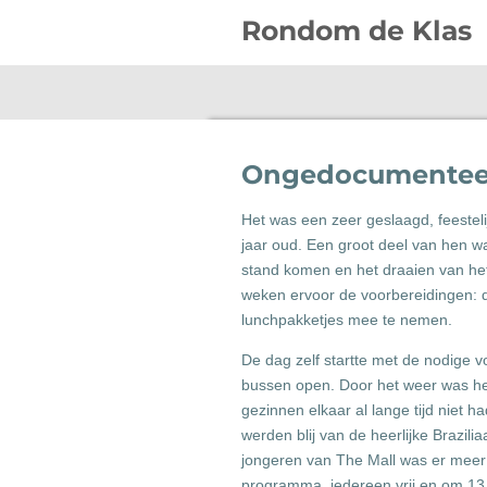
Ga
Rondom de Klas
direct
naar
de
hoofdinhoud
Ongedocumenteer
Het was een zeer geslaagd, feestel
jaar oud. Een groot deel van hen wa
stand komen en het draaien van het 
weken ervoor de voorbereidingen: 
lunchpakketjes mee te nemen.
De dag zelf startte met de nodige 
bussen open. Door het weer was he
gezinnen elkaar al lange tijd niet
werden blij van de heerlijke Brazili
jongeren van The Mall was er meer
programma, iedereen vrij en om 13.