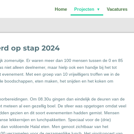
Home
Projecten
Vacatures
d op stap 2024
ijk zomeruitje. Er waren meer dan 100 mensen tussen de 0 en 85
s niet alleen deelnemer, maar hielp ook een handje bij het tot
evenement. Met een groep van 10 vrijwilligers troffen we in de
de boodschappen, eten maken, het snijden en het koken om
voorbereidingen. Om 08.30u gingen dan eindelijk de deuren van de
t meteen al een gezellig boel. De sfeer was opgetogen omdat veel
 hadden gezien en dit soort evenementen hadden gemist. Mensen
aanse lekkernijen en lunchpakketten. Speciaal voor de (drie)
 dan voldoende Halal eten. Men genoot zichtbaar van het
00 verzamelen voor de gezamenlijke lunch. Het vioolconcert van