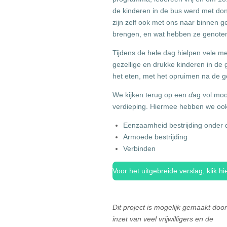
de kinderen in de bus werd met don
zijn zelf ook met ons naar binnen 
brengen, en wat hebben ze genote
Tijdens de hele dag hielpen vele m
gezellige en drukke kinderen in de 
het eten, met het opruimen na de ge
We kijken terug op een
d
ag vol moo
verdieping. Hiermee hebben we ook 
Eenzaamheid bestrijding onder de
Armoede bestrijding
Verbinden
Voor het uitgebreide verslag, klik hi
Dit project is mogelijk gemaakt doo
inzet van veel vrijwilligers en de